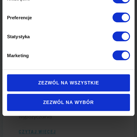
29.12.2025
Preferencje
Statystyka
Rozpoczynamy sezon
narciarski 2025/26
Marketing
Drodzy narciarze i snowboardziści, Jutro
(sobota) KiczeraSki rozpoczyna sezon
ZEZWÓL NA WSZYSTKIE
narciarski 2025/26 Zapraszamy w godz. 9:00
-21:00 Czynna będzie kolej krzesełkowa i
trasa nr 1 Do Waszej dyspozycji będą jak
ZEZWÓL NA WYBÓR
zawsze: Restauracja Amadeus
Wypożyczalnia
CZYTAJ WIĘCEJ