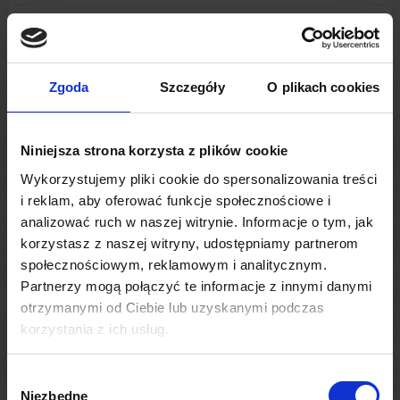
10.02.2026
Zgoda
Szczegóły
O plikach cookies
Niniejsza strona korzysta z plików cookie
SYLWESTER NA STOKU 2025
Wykorzystujemy pliki cookie do spersonalizowania treści
SYLWESTROWE szusowanie na Kiczerze 31
i reklam, aby oferować funkcje społecznościowe i
grudnia będziemy otwarci od 9:00 do 1:00 w
analizować ruch w naszej witrynie. Informacje o tym, jak
nocy z małą przerwą na powitanie Nowego
korzystasz z naszej witryny, udostępniamy partnerom
Roku Karnet Sylwestrowy (18:00-1:00) 110zł
społecznościowym, reklamowym i analitycznym.
pozostałe karnety działać będą tylko do
Partnerzy mogą połączyć te informacje z innymi danymi
otrzymanymi od Ciebie lub uzyskanymi podczas
godz 21:00
korzystania z ich usług.
CZYTAJ WIĘCEJ
Wybór
Niezbędne
zgody