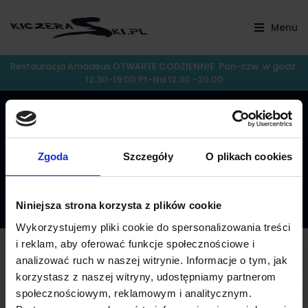
Menu
Restauracja Amadeus OTWARTE CODZIENNIE Pon-czw w godz.
12:30-19:00 Pt-Nd 12:30 -20:00
O Nas
Zgoda
Szczegóły
O plikach cookies
Niniejsza strona korzysta z plików cookie
Wykorzystujemy pliki cookie do spersonalizowania treści
i reklam, aby oferować funkcje społecznościowe i
analizować ruch w naszej witrynie. Informacje o tym, jak
korzystasz z naszej witryny, udostępniamy partnerom
Strona w budowie.
społecznościowym, reklamowym i analitycznym.