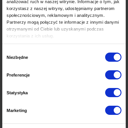
analizować ruch w naszej witrynie. Informacje o tym, jak
Czy w ośrodku funkcjonuje serwis narciarski
korzystasz z naszej witryny, udostępniamy partnerom
lub snowboardowy?
społecznościowym, reklamowym i analitycznym.
Partnerzy mogą połączyć te informacje z innymi danymi
otrzymanymi od Ciebie lub uzyskanymi podczas
Dlaczego stok nie jest naśnieżany?
korzystania z ich usług.
Czy SnowPark będzie czynny? Ewentualnie
Wybór
czy są przygotowane przeszkody dla
Niezbędne
zgody
freestylowców?
Preferencje
Gdzie można pojeździć na sankach?
Statystyka
Dlaczego ratrak nie wyjeżdża na stok
pomimo tego, że są muldy?
Marketing