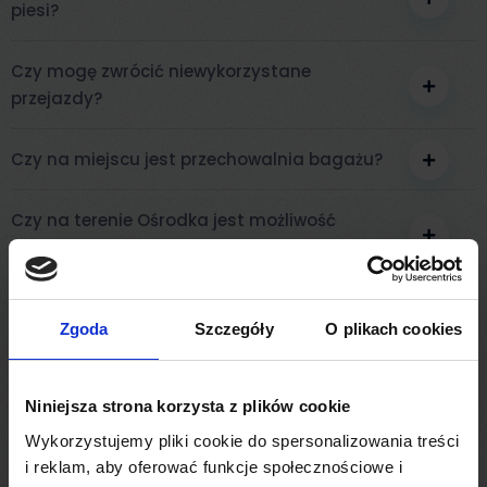
piesi?
Czy mogę zwrócić niewykorzystane
przejazdy?
Czy na miejscu jest przechowalnia bagażu?
Czy na terenie Ośrodka jest możliwość
noclegu?
Czy studenci mają zniżki na karnety?
Zgoda
Szczegóły
O plikach cookies
Czy można zrealizować Bon Turystyczny
Niniejsza strona korzysta z plików cookie
Czy w wypożyczalni będzie dostępny sprzęt
Wykorzystujemy pliki cookie do spersonalizowania treści
dla małego dziecka?
i reklam, aby oferować funkcje społecznościowe i