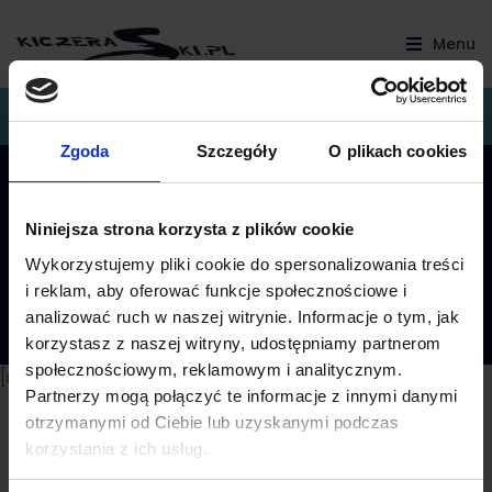
Menu
Restauracja Amadeus OTWARTE CODZIENNIE Pon-czw w godz.
12:30-19:00 Pt-Nd 12:30 -20:00
Zgoda
Szczegóły
O plikach cookies
BikePark Kiczera
Niniejsza strona korzysta z plików cookie
Wykorzystujemy pliki cookie do spersonalizowania treści
i reklam, aby oferować funkcje społecznościowe i
analizować ruch w naszej witrynie. Informacje o tym, jak
korzystasz z naszej witryny, udostępniamy partnerom
społecznościowym, reklamowym i analitycznym.
[nggallery id=11]
Partnerzy mogą połączyć te informacje z innymi danymi
otrzymanymi od Ciebie lub uzyskanymi podczas
korzystania z ich usług.