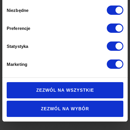
Wybór
Niezbędne
zgody
Ośrodek Sportów Zimowych Kiczera Ski
Preferencje
E:
info@kiczeraski.pl
T:
(13) 43 59 001
Statystyka
Marketing
ZEZWÓL NA WSZYSTKIE
ZEZWÓL NA WYBÓR
© Kiczera Ski 2011 – 2022
Design by
MAKEOVER