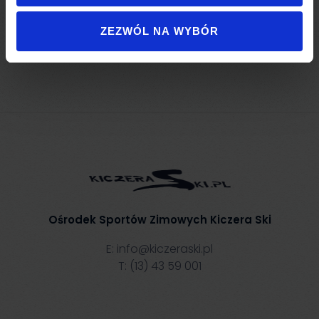
narciarskiego o dług.420 mb, oraz działanie nr 6 –
zakup armatek śnieżnych.
ZEZWÓL NA WYBÓR
Ośrodek Sportów Zimowych Kiczera Ski
E:
info@kiczeraski.pl
T:
(13) 43 59 001