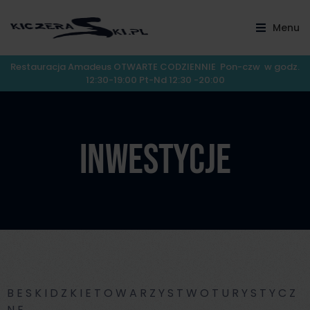
Menu
Restauracja Amadeus OTWARTE CODZIENNIE Pon-czw w godz.
12:30-19:00 Pt-Nd 12:30 -20:00
Inwestycje
B E S K I D Z K I E T O W A R Z Y S T W O T U R Y S T Y C Z
N E